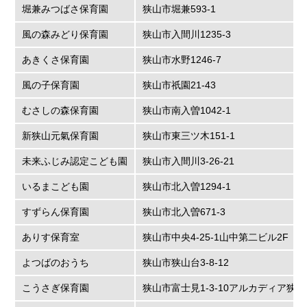
堀兼みつばさ保育園
狭山市堀兼593-1
風の森みどり保育園
狭山市入間川1235-3
あきくさ保育園
狭山市水野1246-7
風の子保育園
狭山市祇園21-43
むさしの森保育園
狭山市南入曽1042-1
新狭山元氣保育園
狭山市東三ツ木151-1
未来ふじみ認定こども園
狭山市入間川3-26-21
いるまこども園
狭山市北入曽1294-1
すずらん保育園
狭山市北入曽671-3
ありす保育室
狭山市中央4-25-1山中第二ビル2F
よつばのおうち
狭山市狭山台3-8-12
こうさぎ保育園
狭山市富士見1-3-10アルカディア狭山