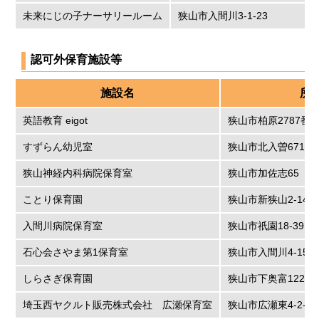
未来にじの子ナーサリールーム
狭山市入間川3-1-23
認可外保育施設等
施設名
所
英語教育 eigot
狭山市柏原2787番
すずらん幼児室
狭山市北入曽671-3
狭山神経内科病院保育室
狭山市加佐志65
ことり保育園
狭山市新狭山2-14-3
入間川病院保育室
狭山市祇園18-39
石心会さやま第1保育室
狭山市入間川4-15-
しらさぎ保育園
狭山市下奥富1221
埼玉西ヤクルト販売株式会社 広瀬保育室
狭山市広瀬東4-2-14