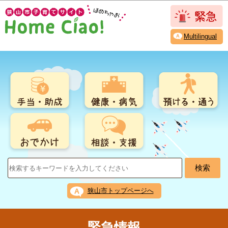
こ
このページの本文へ移動
の
ペ
Multilingual
ー
ジ
の
先
頭
で
す
狭山市トップページへ
緊急情報