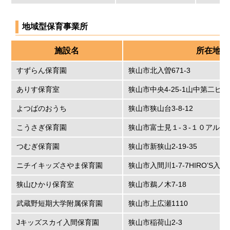
地域型保育事業所
施設名
所在地
すずらん保育園
狭山市北入曽671-3
ありす保育室
狭山市中央4-25-1山中第二ビル
よつばのおうち
狭山市狭山台3-8-12
こうさぎ保育園
狭山市富士見１-３-１０アルカ
つむぎ保育園
狭山市新狭山2-19-35
ニチイキッズさやま保育園
狭山市入間川1-7-7HIRO’S入間
狭山ひかり保育室
狭山市鵜ノ木7-18
武蔵野短期大学附属保育園
狭山市上広瀬1110
Jキッズスカイ入間保育園
狭山市稲荷山2-3