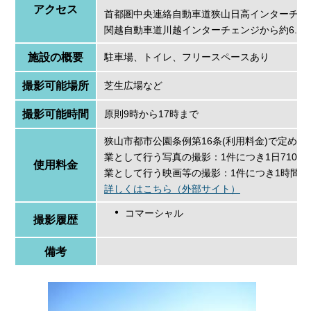
アクセス
首都圏中央連絡自動車道狭山日高インターチェ
関越自動車道川越インターチェンジから約6.9
施設の概要
駐車場、トイレ、フリースペースあり
撮影可能場所
芝生広場など
撮影可能時間
原則9時から17時まで
狭山市都市公園条例第16条(利用料金)で定める
業として行う写真の撮影：1件につき1日710円
使用料金
業として行う映画等の撮影：1件につき1時間2,2
詳しくはこちら（外部サイト）
コマーシャル
撮影履歴
備考