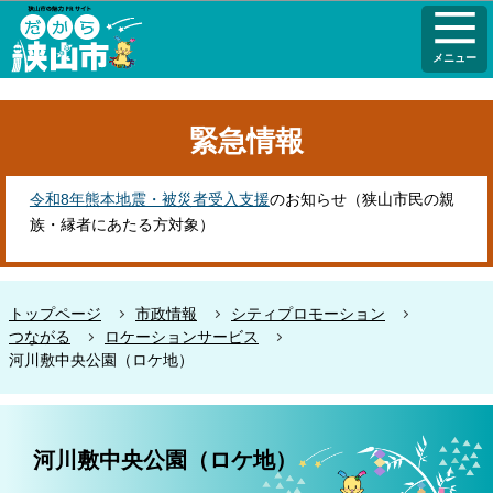
こ
このページの本文へ移動
の
メニュー
ペ
ー
ジ
緊急情報
の
先
頭
令和8年熊本地震・被災者受入支援
のお知らせ（狭山市民の親
で
族・縁者にあたる方対象）
す
トップページ
市政情報
シティプロモーション
つながる
ロケーションサービス
河川敷中央公園（ロケ地）
本
文
河川敷中央公園（ロケ地）
こ
こ