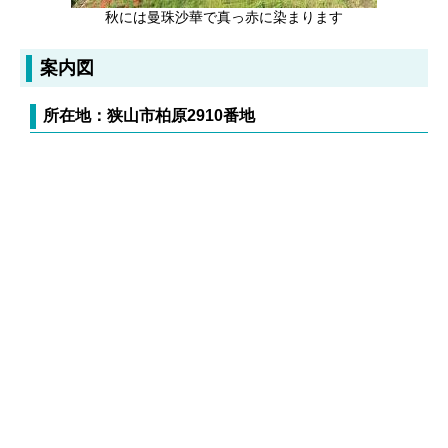
秋には曼珠沙華で真っ赤に染まります
案内図
所在地：狭山市柏原2910番地