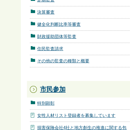
決算審査
健全化判断比率等審査
財政援助団体等監査
住民監査請求
その他の監査の種類と概要
市民参加
特別顕彰
女性人材リスト登録者を募集しています
損害保険会社4社と地方創生の推進に関する包