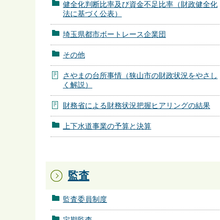
健全化判断比率及び資金不足比率（財政健全化
法に基づく公表）
埼玉県都市ボートレース企業団
その他
さやまの台所事情（狭山市の財政状況をやさし
く解説）
財務省による財務状況把握ヒアリングの結果
上下水道事業の予算と決算
監査
監査委員制度
定期監査