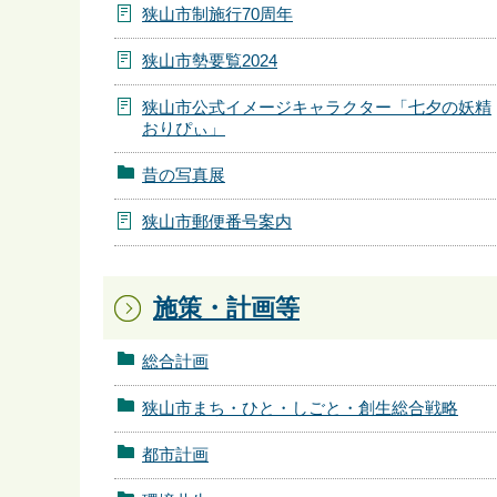
狭山市制施行70周年
狭山市勢要覧2024
狭山市公式イメージキャラクター「七夕の妖精
おりぴぃ」
昔の写真展
狭山市郵便番号案内
施策・計画等
総合計画
狭山市まち・ひと・しごと・創生総合戦略
都市計画