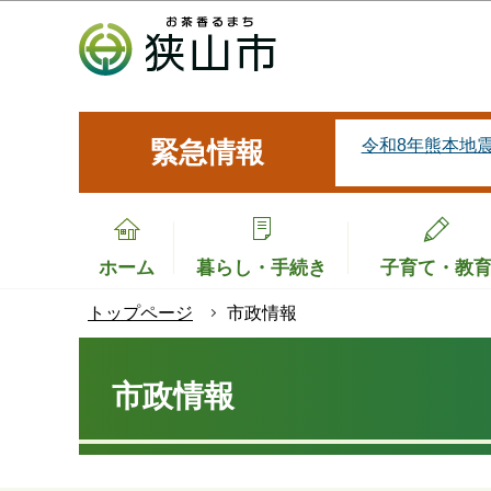
こ
の
ペ
ー
ジ
令和8年熊本地
緊急情報
の
先
頭
で
ホーム
暮らし・手続き
子育て・教
す
トップページ
市政情報
本
文
市政情報
こ
こ
か