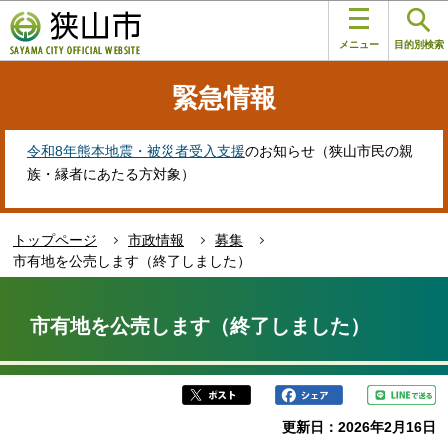
こ
このページの本文へ移動
の
メニュー
目的別検索
ペ
ー
緊急情報
ジ
の
先
令和8年熊本地震・被災者受入支援
のお知らせ（狭山市民の親
頭
族・縁者にあたる方対象）
で
す
トップページ
市政情報
募集
市有地を公売します（終了しました）
本
文
市有地を公売します（終了しました）
こ
こ
か
ら
更新日：2026年2月16日