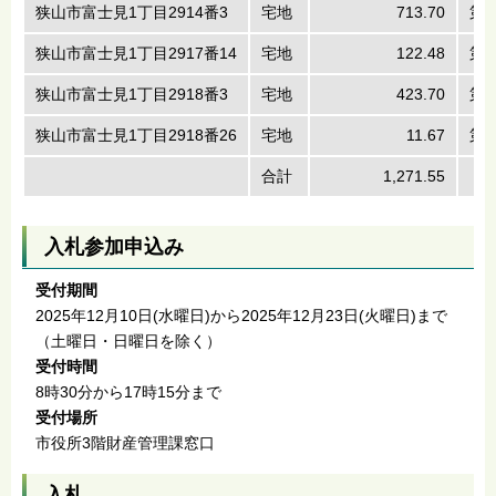
狭山市富士見1丁目2914番3
宅地
713.70
第
狭山市富士見1丁目2917番14
宅地
122.48
第
狭山市富士見1丁目2918番3
宅地
423.70
第
狭山市富士見1丁目2918番26
宅地
11.67
第
合計
1,271.55
入札参加申込み
受付期間
2025年12月10日(水曜日)から2025年12月23日(火曜日)まで
（土曜日・日曜日を除く）
受付時間
8時30分から17時15分まで
受付場所
市役所3階財産管理課窓口
入札