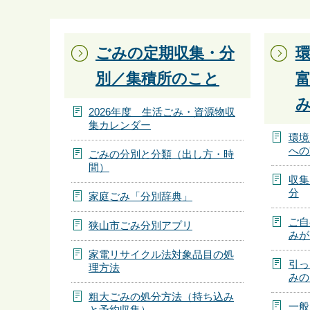
ら
ごみの定期収集・分
別／集積所のこと
2026年度 生活ごみ・資源物収
集カレンダー
環境
への
ごみの分別と分類（出し方・時
間）
収集
分
家庭ごみ「分別辞典」
ご自
狭山市ごみ分別アプリ
みが
家電リサイクル法対象品目の処
引っ
理方法
みの
粗大ごみの処分方法（持ち込み
一般
と予約収集）