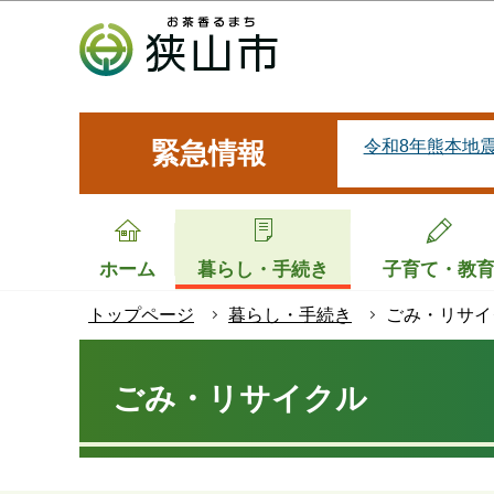
こ
の
ペ
ー
ジ
令和8年熊本地
緊急情報
の
先
頭
で
ホーム
暮らし・手続き
子育て・教
す
トップページ
暮らし・手続き
ごみ・リサイ
本
文
ごみ・リサイクル
こ
こ
か