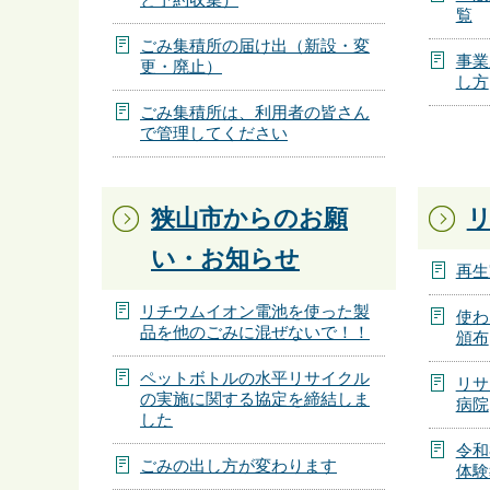
覧
ごみ集積所の届け出（新設・変
事業
更・廃止）
し方
ごみ集積所は、利用者の皆さん
で管理してください
狭山市からのお願
い・お知らせ
再生
リチウムイオン電池を使った製
使わ
品を他のごみに混ぜないで！！
頒布
ペットボトルの水平リサイクル
リサ
の実施に関する協定を締結しま
病院
した
令和
ごみの出し方が変わります
体験