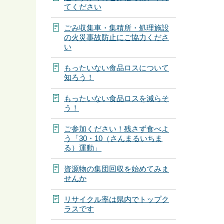
てください
ごみ収集車・集積所・処理施設
の火災事故防止にご協力くださ
い
もったいない食品ロスについて
知ろう！
もったいない食品ロスを減らそ
う！
ご参加ください！残さず食べよ
う「30・10（さんまるいちま
る）運動」
資源物の集団回収を始めてみま
せんか
リサイクル率は県内でトップク
ラスです