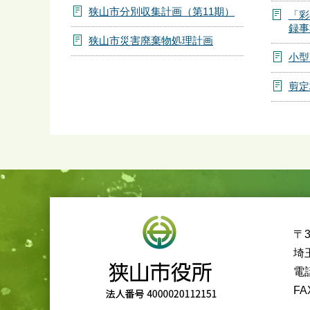
狭山市分別収集計画（第11期）
「彩
録事
狭山市災害廃棄物処理計画
小型
剪定
〒3
埼
電話
FA