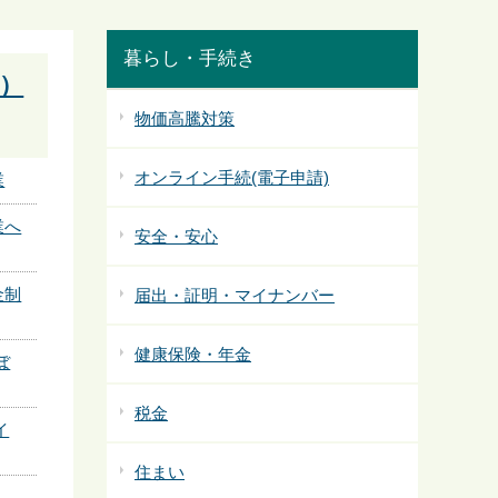
暮らし・手続き
）
物価高騰対策
オンライン手続(電子申請)
業
業へ
安全・安心
金制
届出・証明・マイナンバー
健康保険・年金
ぼ
税金
イ
住まい