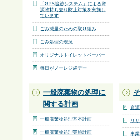
「GPS追跡システム」による資
源物持ち去り防止対策を実施し
ています
ごみ減量のための取り組み
ごみ処理の現況
オリジナルトイレットペーパー
毎日がノーレジ袋デー
一般廃棄物の処理に
関する計画
資源
一般廃棄物処理基本計画
リサ
一般廃棄物処理実施計画
事業