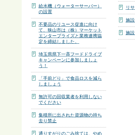
給水機（ウォーターサーバー）
リサ
の設置
施設
不要品のリユース促進に向け
て、狭山市は（株）マーケット
施設
エンタープライズと業務連携協
定を締結しました。
埼玉県県下一斉フードドライブ
キャンペーンに参加しましょ
う！
「手前どり」で食品ロスを減ら
しましょう
無許可の回収業者を利用しない
でください
集積所に出された資源物の持ち
去り禁止
通りすがりのごみ捨ては、やめ