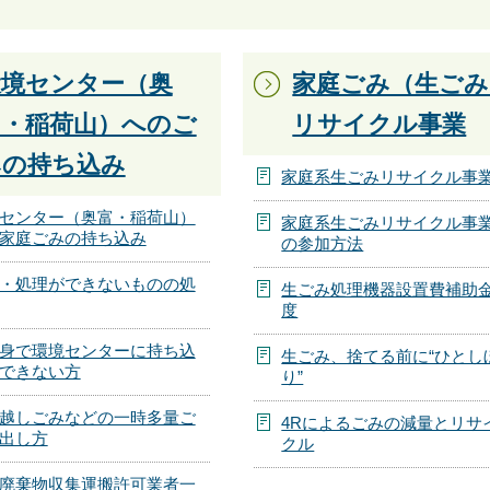
環境センター（奥
家庭ごみ（生ごみ
富・稲荷山）へのご
リサイクル事業
みの持ち込み
家庭系生ごみリサイクル事
センター（奥富・稲荷山）
家庭系生ごみリサイクル事
家庭ごみの持ち込み
の参加方法
・処理ができないものの処
生ごみ処理機器設置費補助
度
身で環境センターに持ち込
生ごみ、捨てる前に“ひとし
できない方
り”
越しごみなどの一時多量ご
4Rによるごみの減量とリサ
出し方
クル
廃棄物収集運搬許可業者一