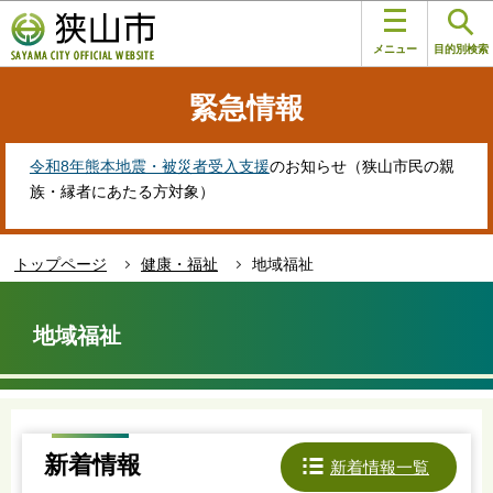
こ
このページの本文へ移動
の
メニュー
目的別検索
ペ
ー
緊急情報
ジ
の
先
令和8年熊本地震・被災者受入支援
のお知らせ（狭山市民の親
頭
族・縁者にあたる方対象）
で
す
トップページ
健康・福祉
地域福祉
本
文
地域福祉
こ
こ
か
ら
新着情報
新着情報一覧