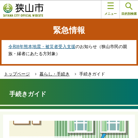
こ
このページの本文へ移動
の
メニュー
目的別検索
ペ
ー
緊急情報
ジ
の
先
令和8年熊本地震・被災者受入支援
のお知らせ（狭山市民の親
頭
族・縁者にあたる方対象）
で
す
トップページ
暮らし・手続き
手続きガイド
本
文
手続きガイド
こ
こ
か
ら