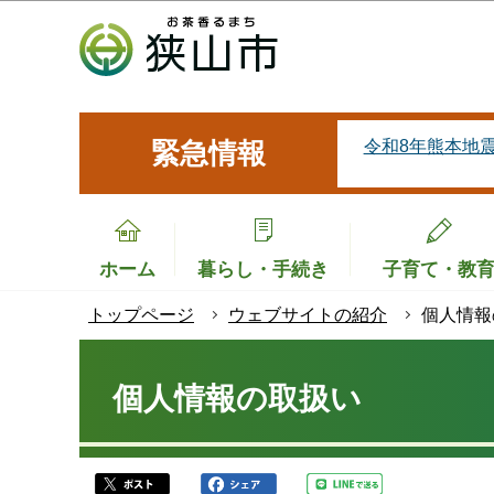
こ
の
ペ
ー
ジ
令和8年熊本地
緊急情報
の
先
頭
で
ホーム
暮らし・手続き
子育て・教
す
トップページ
ウェブサイトの紹介
個人情報
本
文
個人情報の取扱い
こ
こ
か