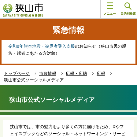
こ
このページの本文へ移動
の
メニュー
目的別検索
ペ
ー
緊急情報
ジ
の
先
令和8年熊本地震・被災者受入支援
のお知らせ（狭山市民の親
頭
族・縁者にあたる方対象）
で
す
トップページ
市政情報
広報・広聴
広報
狭山市公式ソーシャルメディア
本
文
狭山市公式ソーシャルメディア
こ
こ
か
ら
狭山市では、市の魅力をより多くの方に届けるため、Xやフ
ェイスブックなどのソーシャル・ネットワーキング・サービ