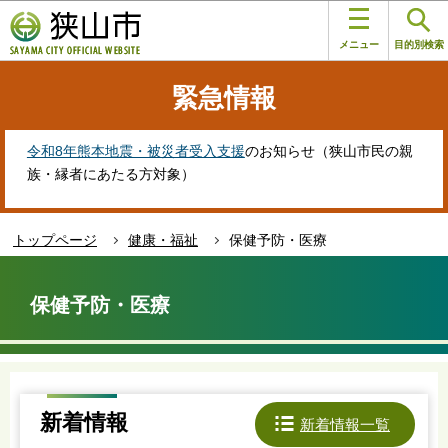
こ
このページの本文へ移動
の
メニュー
目的別検索
ペ
ー
緊急情報
ジ
の
先
令和8年熊本地震・被災者受入支援
のお知らせ（狭山市民の親
頭
族・縁者にあたる方対象）
で
す
トップページ
健康・福祉
保健予防・医療
本
文
保健予防・医療
こ
こ
か
ら
新着情報
新着情報一覧