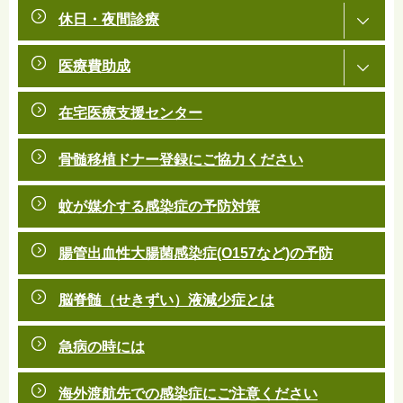
休日・夜間診療
医療費助成
在宅医療支援センター
骨髄移植ドナー登録にご協力ください
蚊が媒介する感染症の予防対策
腸管出血性大腸菌感染症(O157など)の予防
脳脊髄（せきずい）液減少症とは
急病の時には
海外渡航先での感染症にご注意ください