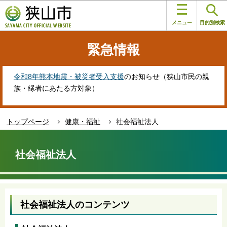
こ
このページの本文へ移動
の
メニュー
目的別検索
ペ
ー
緊急情報
ジ
の
先
令和8年熊本地震・被災者受入支援
のお知らせ（狭山市民の親
頭
族・縁者にあたる方対象）
で
す
トップページ
健康・福祉
社会福祉法人
本
文
社会福祉法人
こ
こ
か
ら
社会福祉法人のコンテンツ