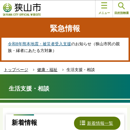
こ
このページの本文へ移動
の
メニュー
目的別検索
ペ
ー
緊急情報
ジ
の
先
令和8年熊本地震・被災者受入支援
のお知らせ（狭山市民の親
頭
族・縁者にあたる方対象）
で
す
トップページ
健康・福祉
生活支援・相談
本
文
生活支援・相談
こ
こ
か
ら
新着情報
新着情報一覧