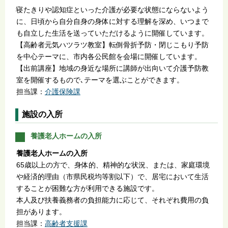
寝たきりや認知症といった介護が必要な状態にならないよう
に、日頃から自分自身の身体に対する理解を深め、いつまで
も自立した生活を送っていただけるように開催しています。
【高齢者元気ハツラツ教室】転倒骨折予防・閉じこもり予防
を中心テーマに、市内各公民館を会場に開催しています。
【出前講座】地域の身近な場所に講師が出向いて介護予防教
室を開催するもので､テーマを選ぶことができます。
担当課：
介護保険課
施設の入所
養護老人ホームの入所
養護老人ホームの入所
65歳以上の方で、身体的、精神的な状況、または、家庭環境
や経済的理由（市県民税均等割以下）で、居宅において生活
することが困難な方が利用できる施設です。
本人及び扶養義務者の負担能力に応じて、それぞれ費用の負
担があります。
担当課：
高齢者支援課