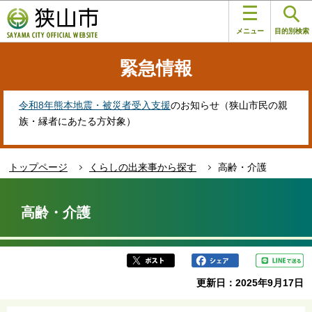
こ
このページの本文へ移動
の
メニュー
目的別検索
ペ
ー
緊急情報
ジ
の
先
令和8年熊本地震・被災者受入支援
のお知らせ（狭山市民の親
頭
族・縁者にあたる方対象）
で
す
トップページ
くらしの出来事から探す
高齢・介護
本
文
高齢・介護
こ
こ
か
ら
更新日：2025年9月17日