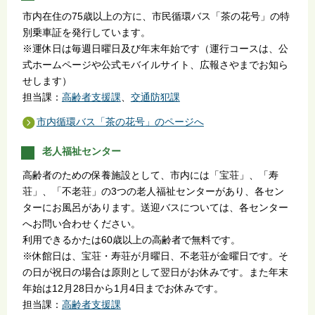
市内在住の75歳以上の方に、市民循環バス「茶の花号」の特
別乗車証を発行しています。
※運休日は毎週日曜日及び年末年始です（運行コースは、公
式ホームページや公式モバイルサイト、広報さやまでお知ら
せします）
担当課：
高齢者支援課
、
交通防犯課
市内循環バス「茶の花号」のページへ
老人福祉センター
高齢者のための保養施設として、市内には「宝荘」、「寿
荘」、「不老荘」の3つの老人福祉センターがあり、各セン
ターにお風呂があります。送迎バスについては、各センター
へお問い合わせください。
利用できるかたは60歳以上の高齢者で無料です。
※休館日は、宝荘・寿荘が月曜日、不老荘が金曜日です。そ
の日が祝日の場合は原則として翌日がお休みです。また年末
年始は12月28日から1月4日までお休みです。
担当課：
高齢者支援課