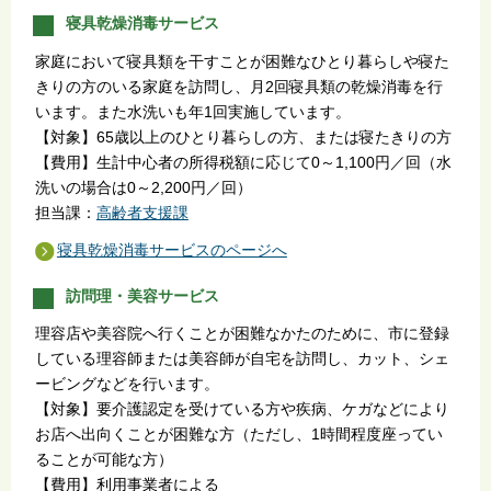
寝具乾燥消毒サービス
家庭において寝具類を干すことが困難なひとり暮らしや寝た
きりの方のいる家庭を訪問し、月2回寝具類の乾燥消毒を行
います。また水洗いも年1回実施しています。
【対象】65歳以上のひとり暮らしの方、または寝たきりの方
【費用】生計中心者の所得税額に応じて0～1,100円／回（水
洗いの場合は0～2,200円／回）
担当課：
高齢者支援課
寝具乾燥消毒サービスのページへ
訪問理・美容サービス
理容店や美容院へ行くことが困難なかたのために、市に登録
している理容師または美容師が自宅を訪問し、カット、シェ
ービングなどを行います。
【対象】要介護認定を受けている方や疾病、ケガなどにより
お店へ出向くことが困難な方（ただし、1時間程度座ってい
ることが可能な方）
【費用】利用事業者による