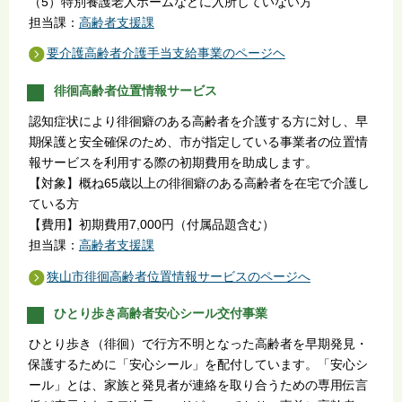
（5）特別養護老人ホームなどに入所していない方
担当課：
高齢者支援課
要介護高齢者介護手当支給事業のページヘ
徘徊高齢者位置情報サービス
認知症状により徘徊癖のある高齢者を介護する方に対し、早
期保護と安全確保のため、市が指定している事業者の位置情
報サービスを利用する際の初期費用を助成します。
【対象】概ね65歳以上の徘徊癖のある高齢者を在宅で介護し
ている方
【費用】初期費用7,000円（付属品題含む）
担当課：
高齢者支援課
狭山市徘徊高齢者位置情報サービスのページへ
ひとり歩き高齢者安心シール交付事業
ひとり歩き（徘徊）で行方不明となった高齢者を早期発見・
保護するために「安心シール」を配付しています。「安心シ
ール」とは、家族と発見者が連絡を取り合うための専用伝言