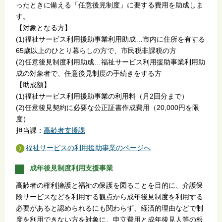
ったときに備える「任意後見制度」に要する費用を助成しま
す。
【対象となる方】
(1)福祉サービス利用援助事業利用助成…市内に住所を有する
65歳以上のひとり暮らしの方で、市民税非課税の方
(2)任意後見制度利用助成…福祉サービス利用援助事業利用助
成の対象者で、任意後見制度の手続きをする方
【助成額】
(1)福祉サービス利用援助事業の利用料（月2回分まで）
(2)任意後見契約に必要な公正証書作成費用（20,000円を限
度）
担当課：
高齢者支援課
福祉サービスの利用援助事業のページへ
成年後見制度利用支援事業
高齢者の権利擁護と福祉の保護を図ることを目的に、介護保
険サービスなどを利用する観点から成年後見制度を利用する
必要があると認められるにも関わらず、経済的理由などで制
度を利用できない方を対象に、申立費用と成年後見人等の報