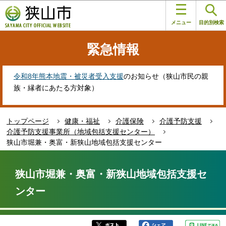
こ
このページの本文へ移動
の
メニュー
目的別検索
ペ
ー
緊急情報
ジ
の
先
令和8年熊本地震・被災者受入支援
のお知らせ（狭山市民の親
頭
族・縁者にあたる方対象）
で
す
トップページ
健康・福祉
介護保険
介護予防支援
介護予防支援事業所（地域包括支援センター）
狭山市堀兼・奥富・新狭山地域包括支援センター
本
文
狭山市堀兼・奥富・新狭山地域包括支援セ
こ
ンター
こ
か
ら