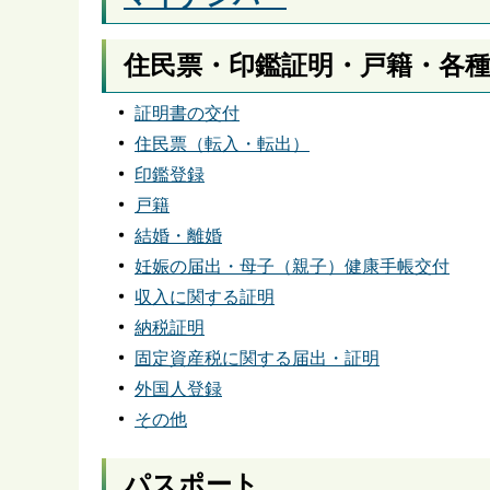
住民票・印鑑証明・戸籍・各
証明書の交付
住民票（転入・転出）
印鑑登録
戸籍
結婚・離婚
妊娠の届出・母子（親子）健康手帳交付
収入に関する証明
納税証明
固定資産税に関する届出・証明
外国人登録
その他
パスポート