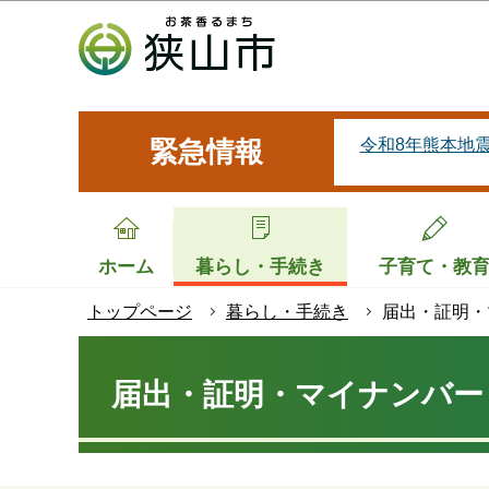
こ
の
ペ
ー
ジ
令和8年熊本地
緊急情報
の
先
頭
で
ホーム
暮らし・手続き
子育て・教
す
トップページ
暮らし・手続き
届出・証明・
本
文
届出・証明・マイナンバー
こ
こ
か