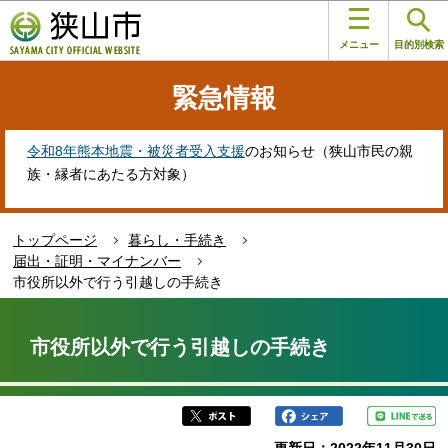
こ
このページの本文へ移動
の
メニュー
目的別検索
ペ
ー
緊急情報
ジ
の
先
令和8年熊本地震・被災者受入支援
のお知らせ（狭山市民の親
頭
族・縁者にあたる方対象）
で
す
トップページ
暮らし・手続き
届出・証明・マイナンバー
市役所以外で行う引越しの手続き
本
文
市役所以外で行う引越しの手続き
こ
こ
か
ら
更新日：2022年11月30日