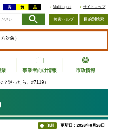
Multilingual
サイトマップ
目的別検索
検索ヘルプ
る方対象）
産業
事業者向け情報
市政情報
？迷ったら、#7119）
）
更新日：2026年6月26日
印刷