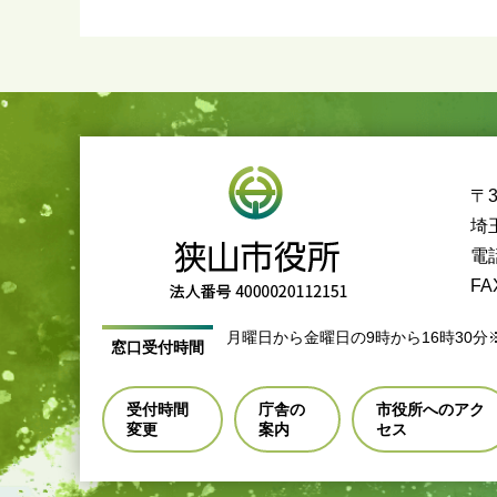
〒3
埼
電話
FA
月曜日から金曜日の9時から16時30分
窓口受付時間
受付時間
庁舎の
市役所へのアク
変更
案内
セス