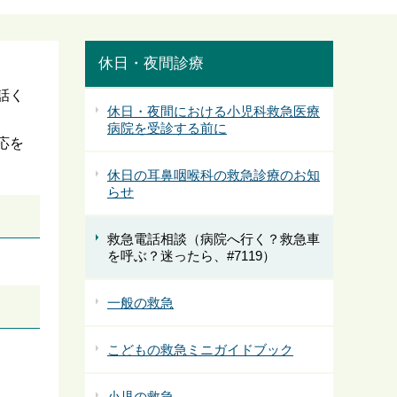
休日・夜間診療
話く
休日・夜間における小児科救急医療
病院を受診する前に
応を
休日の耳鼻咽喉科の救急診療のお知
らせ
救急電話相談（病院へ行く？救急車
を呼ぶ？迷ったら、#7119）
一般の救急
こどもの救急ミニガイドブック
小児の救急