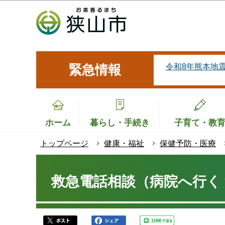
こ
の
ペ
ー
ジ
令和8年熊本地
緊急情報
の
先
頭
で
ホーム
暮らし・手続き
子育て・教
す
トップページ
健康・福祉
保健予防・医療
本
文
救急電話相談（病院へ行く？
こ
こ
か