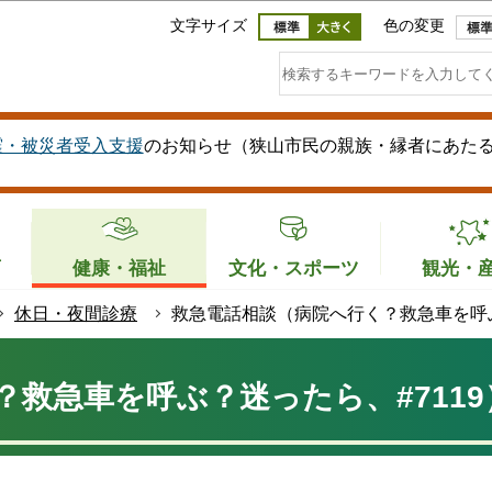
このページの本文へ移動
文字サイズ
色の変更
震・被災者受入支援
のお知らせ（狭山市民の親族・縁者にあた
育
健康・福祉
文化・スポーツ
観光・
休日・夜間診療
救急電話相談（病院へ行く？救急車を呼ぶ
救急車を呼ぶ？迷ったら、#7119