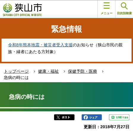
こ
このページの本文へ移動
の
メニュー
目的別検索
ペ
ー
緊急情報
ジ
の
先
令和8年熊本地震・被災者受入支援
のお知らせ（狭山市民の親
頭
族・縁者にあたる方対象）
で
す
トップページ
健康・福祉
保健予防・医療
急病の時には
本
文
急病の時には
こ
こ
か
ら
更新日：2018年7月27日