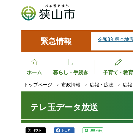
こ
の
ペ
ー
ジ
令和8年熊本地
緊急情報
の
先
頭
で
ホーム
暮らし・手続き
子育て・教
す
トップページ
市政情報
広報・広聴
広報
本
文
テレ玉データ放送
こ
こ
か