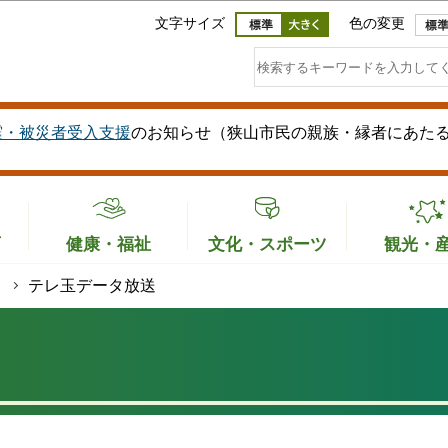
このページの本文へ移動
文字サイズ
色の変更
震・被災者受入支援
のお知らせ（狭山市民の親族・縁者にあた
育
健康・福祉
文化・スポーツ
観光・
テレ玉データ放送