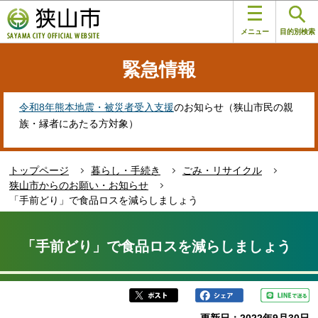
こ
このページの本文へ移動
の
メニュー
目的別検索
ペ
ー
緊急情報
ジ
の
先
令和8年熊本地震・被災者受入支援
のお知らせ（狭山市民の親
頭
族・縁者にあたる方対象）
で
す
トップページ
暮らし・手続き
ごみ・リサイクル
狭山市からのお願い・お知らせ
「手前どり」で食品ロスを減らしましょう
本
文
「手前どり」で食品ロスを減らしましょう
こ
こ
か
ら
更新日：2022年9月30日