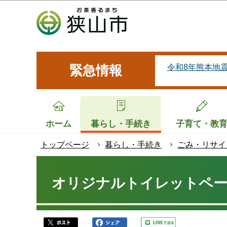
こ
の
ペ
ー
ジ
令和8年熊本地
緊急情報
の
先
頭
で
ホーム
暮らし・手続き
子育て・教
す
トップページ
暮らし・手続き
ごみ・リサイ
本
文
オリジナルトイレットペ
こ
こ
か