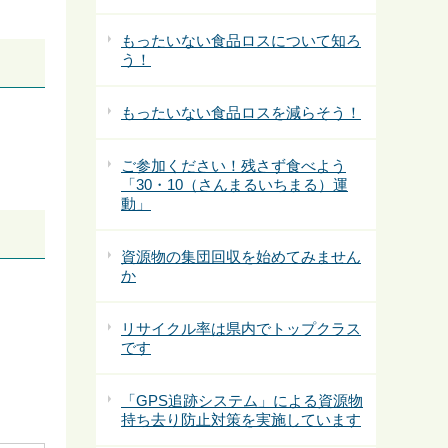
もったいない食品ロスについて知ろ
う！
もったいない食品ロスを減らそう！
ご参加ください！残さず食べよう
「30・10（さんまるいちまる）運
動」
資源物の集団回収を始めてみません
か
リサイクル率は県内でトップクラス
です
「GPS追跡システム」による資源物
持ち去り防止対策を実施しています