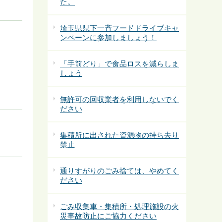
た。
埼玉県県下一斉フードドライブキャ
ンペーンに参加しましょう！
「手前どり」で食品ロスを減らしま
しょう
無許可の回収業者を利用しないでく
ださい
集積所に出された資源物の持ち去り
禁止
通りすがりのごみ捨ては、やめてく
ださい
ごみ収集車・集積所・処理施設の火
災事故防止にご協力ください