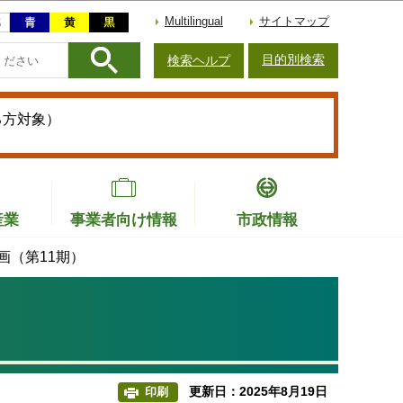
Multilingual
サイトマップ
目的別検索
検索ヘルプ
る方対象）
産業
事業者向け情報
市政情報
画（第11期）
更新日：2025年8月19日
印刷