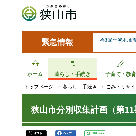
こ
の
ペ
ー
ジ
令和8年熊本地
緊急情報
の
先
頭
で
ホーム
暮らし・手続き
子育て・教
す
トップページ
暮らし・手続き
ごみ・リサイ
本
文
狭山市分別収集計画（第11
こ
こ
か