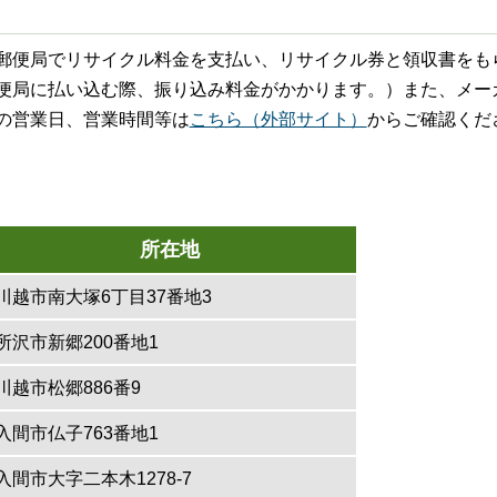
郵便局でリサイクル料金を支払い、リサイクル券と領収書をも
便局に払い込む際、振り込み料金がかかります。）また、メー
の営業日、営業時間等は
こちら（外部サイト）
からご確認くだ
所在地
川越市南大塚6丁目37番地3
所沢市新郷200番地1
川越市松郷886番9
入間市仏子763番地1
入間市大字二本木1278-7