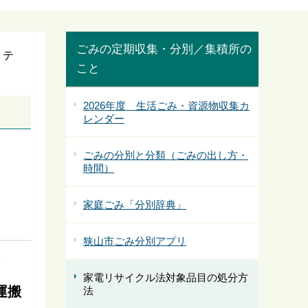
ごみの定期収集・分別／集積所の
、テ
こと
2026年度 生活ごみ・資源物収集カ
レンダー
ごみの分別と分類（ごみの出し方・
時間）
家庭ごみ「分別辞典」
狭山市ごみ分別アプリ
。
家電リサイクル法対象品目の処分方
運搬
法