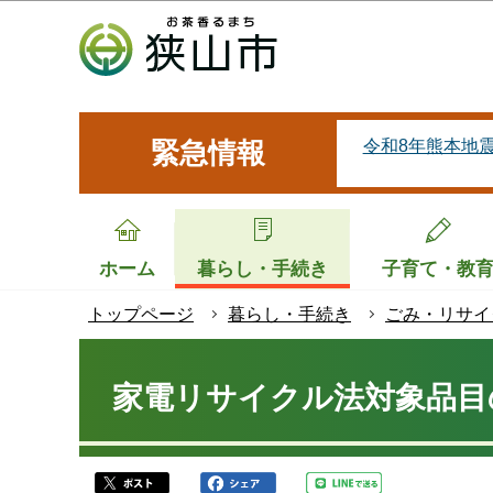
こ
の
ペ
ー
ジ
令和8年熊本地
緊急情報
の
先
頭
で
ホーム
暮らし・手続き
子育て・教
す
トップページ
暮らし・手続き
ごみ・リサイ
本
文
家電リサイクル法対象品目
こ
こ
か