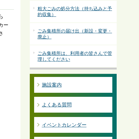
粗大ごみの処分方法（持ち込みと予
約収集）
ら
カー
ごみ集積所の届け出（新設・変更・
さ
廃止）
ごみ集積所は、利用者の皆さんで管
理してください
施設案内
よくある質問
イベントカレンダー