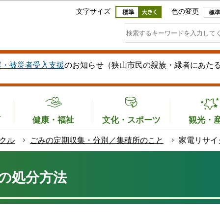
このページの本文へ移動
文字サイズ
色の変更
震・被災者受入支援
のお知らせ（狭山市民の親族・縁者にあた
育
健康・福祉
文化・スポーツ
観光・
クル
ごみの定期収集・分別／集積所のこと
家電リサイ
の処分方法