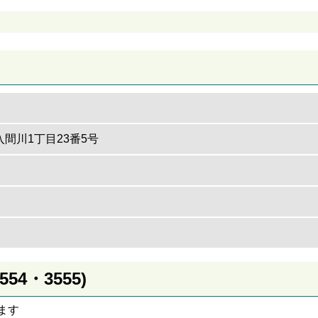
市入間川1丁目23番5号
4・3555)
ます