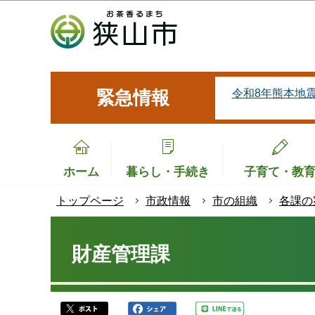
こ
の
ペ
ー
ジ
令和8年熊本地
緊急情報
の
先
頭
で
ホーム
暮らし・手続き
子育て・教
す
トップページ
市政情報
市の組織
各課の
本
文
財産管理課
こ
こ
か