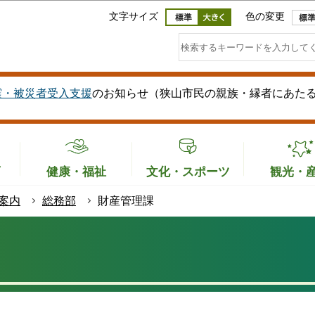
このページの本文へ移動
文字サイズ
色の変更
震・被災者受入支援
のお知らせ（狭山市民の親族・縁者にあた
育
健康・福祉
文化・スポーツ
観光・
案内
総務部
財産管理課