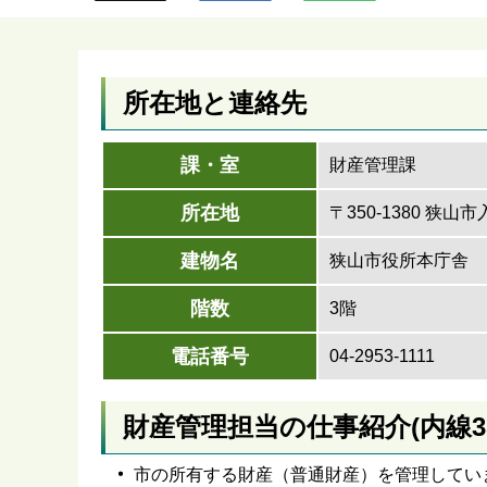
ら
所在地と連絡先
課・室
財産管理課
所在地
〒350-1380 狭山
建物名
狭山市役所本庁舎
階数
3階
電話番号
04-2953-1111
財産管理担当の仕事紹介(内線355
市の所有する財産（普通財産）を管理してい