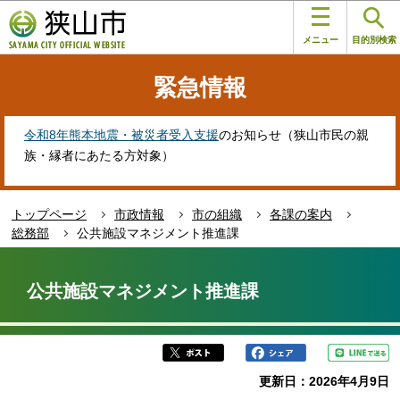
こ
このページの本文へ移動
の
メニュー
目的別検索
ペ
ー
緊急情報
ジ
の
先
令和8年熊本地震・被災者受入支援
のお知らせ（狭山市民の親
頭
族・縁者にあたる方対象）
で
す
トップページ
市政情報
市の組織
各課の案内
総務部
公共施設マネジメント推進課
本
文
公共施設マネジメント推進課
こ
こ
か
ら
更新日：2026年4月9日