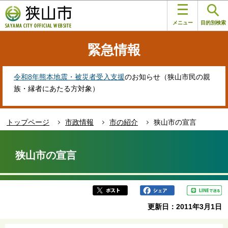
こ
このページの本文へ移動
の
メニュー
目的別検索
ペ
ー
緊急情報
ジ
の
先
令和8年熊本地震・被災者受入支援
のお知らせ（狭山市民の親
頭
族・縁者にあたる方対象）
で
す
トップページ
市政情報
市の紹介
狭山市の宣言
本
文
狭山市の宣言
こ
こ
か
ら
更新日：2011年3月1日