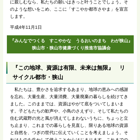
に親しむなら、私たちの願いはきっと叶うことでしょう。そ
のような想いをこめ、ここに「すこやか都市さやま」を宣言
します。
平成4年11月1日
『みんなでつくる すこやかな うるおいのまち わが狭山』
狭山市・狭山市健康づくり推進市協議会
『この地球、資源は有限、未来は無限』 リ
サイクル都市・狭山
私たちは、豊かさを追求するあまり、地球の恵みへの感謝
を忘れ、大量生産、大量消費、大量廃棄の暮らしを続けてき
ました。このままでは、資源はやがて底をついてしまいま
す。子どもたちの歓声や、小鳥のさえずり、そして私たちの
住む武蔵野の光と風が消えてしまわないうちに、ちょっと立
ち止まり、これまでの暮らしを見直し、限りある地球の資源
と自然を、つぎの世代に伝えていくことを考えましょう。そ
れはものを生かして使うことからはじまります。これまでの