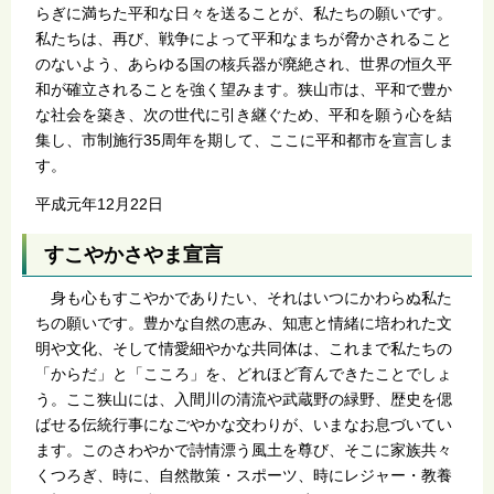
らぎに満ちた平和な日々を送ることが、私たちの願いです。
私たちは、再び、戦争によって平和なまちが脅かされること
のないよう、あらゆる国の核兵器が廃絶され、世界の恒久平
和が確立されることを強く望みます。狭山市は、平和で豊か
な社会を築き、次の世代に引き継ぐため、平和を願う心を結
集し、市制施行35周年を期して、ここに平和都市を宣言しま
す。
平成元年12月22日
すこやかさやま宣言
身も心もすこやかでありたい、それはいつにかわらぬ私た
ちの願いです。豊かな自然の恵み、知恵と情緒に培われた文
明や文化、そして情愛細やかな共同体は、これまで私たちの
「からだ」と「こころ」を、どれほど育んできたことでしょ
う。ここ狭山には、入間川の清流や武蔵野の緑野、歴史を偲
ばせる伝統行事になごやかな交わりが、いまなお息づいてい
ます。このさわやかで詩情漂う風土を尊び、そこに家族共々
くつろぎ、時に、自然散策・スポーツ、時にレジャー・教養