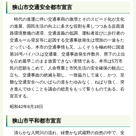
狭山市交通安全都市宣言
時代の進運に伴い交通車両の激増とそのスピード化が文化
の進展、国民生活の向上に多大な役割を果しつつある反面道
路環境整備の遅滞、交通道義の低調、運転者並びに歩行者の
交通ルール背反等に起因する交通事故発生は増加の一途をた
どっている。本市の交通事情も又、ふくそうを極め特に国道
第16号バイパスは交通量、交通事故発生件数共、県下の上位
を占め最早このまま放置できない実情である。本市は5万市
民の悲願をこめて、人命尊重と市民生活の安全確保の観点に
立ち、交通事故の絶滅を期し、一致協力して遠く、かつ、至
難な交通安全へのいばらの道をたゆみなく、ねばり強く、突
き進んでゆくことを議会の総意をもって誓うものである。右
宣言する。
昭和42年8月18日
狭山市平和都市宣言
清らかな入間川の流れ、緑豊かな武蔵野の自然の中で、安