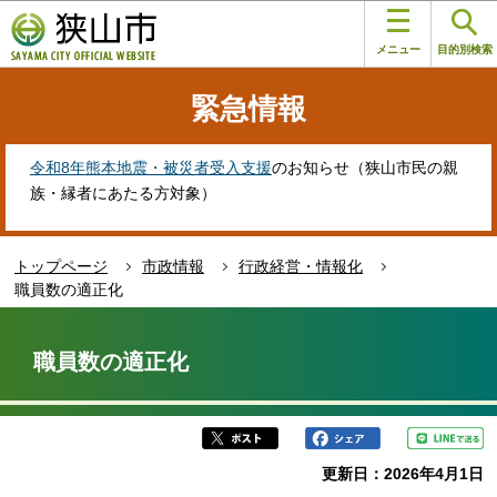
こ
このページの本文へ移動
の
メニュー
目的別検索
ペ
ー
緊急情報
ジ
の
先
令和8年熊本地震・被災者受入支援
のお知らせ（狭山市民の親
頭
族・縁者にあたる方対象）
で
す
トップページ
市政情報
行政経営・情報化
職員数の適正化
本
文
職員数の適正化
こ
こ
か
ら
更新日：2026年4月1日