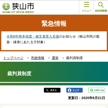
こ
このページの本文へ移動
の
メニュー
目的別検索
ペ
ー
緊急情報
ジ
の
先
令和8年熊本地震・被災者受入支援
のお知らせ（狭山市民の親
頭
族・縁者にあたる方対象）
で
す
トップページ
市政情報
選挙
裁判員制度
本
文
裁判員制度
こ
こ
か
ら
更新日：2020年8月21日