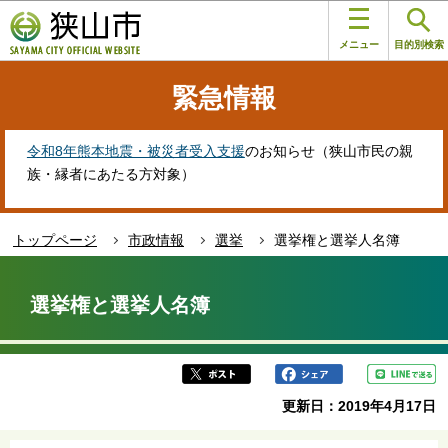
こ
このページの本文へ移動
の
メニュー
目的別検索
ペ
ー
緊急情報
ジ
の
先
令和8年熊本地震・被災者受入支援
のお知らせ（狭山市民の親
頭
族・縁者にあたる方対象）
で
す
トップページ
市政情報
選挙
選挙権と選挙人名簿
本
文
選挙権と選挙人名簿
こ
こ
か
ら
更新日：2019年4月17日