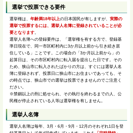
選挙で投票できる要件
選挙権は、
年齢満18年以上
の日本国民が有しますが、
実際の
選挙で投票するには、選挙人名簿に登録されていることが必
要となります
。
選挙人名簿への登録要件は、「選挙権を有する方で、登録基
準日現在で、同一市区町村内に3か月以上前から引き続き居
住している」ことです。この場合の「3か月以上前から」の
起算日は、その市区町村内に転入届を提出した日です。その
ため、狭山市に転入されたばかりの方は、すぐには選挙人名
簿に登録されず、投票日に狭山市にお住まいであっても、そ
の時点では、狭山市での選挙は投票できませんのでご注意く
ださい。
※禁錮以上の刑に処せられ、その執行を終わるまでの人、公
民権が停止されている人等は選挙権を有しません。
選挙人名簿
選挙人名簿は毎年、3月・6月・9月・12月のそれぞれ1日を登
録基準日として年4回作成しています。これを
「定時登録」