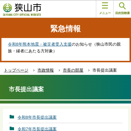
こ
このページの本文へ移動
の
メニュー
目的別検索
ペ
ー
緊急情報
ジ
の
先
令和8年熊本地震・被災者受入支援
のお知らせ（狭山市民の親
頭
族・縁者にあたる方対象）
で
す
トップページ
市政情報
市長の部屋
市長提出議案
本
文
市長提出議案
こ
こ
か
ら
令和8年市長提出議案
令和7年市長提出議案