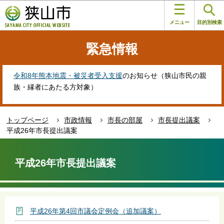
こ
このページの本文へ移動
の
メニュー
目的別検索
ペ
ー
緊急情報
ジ
の
先
令和8年熊本地震・被災者受入支援
のお知らせ（狭山市民の親
頭
族・縁者にあたる方対象）
で
す
トップページ
市政情報
市長の部屋
市長提出議案
平成26年市長提出議案
本
文
平成26年市長提出議案
こ
こ
か
ら
平成26年第4回市議会定例会（追加議案）