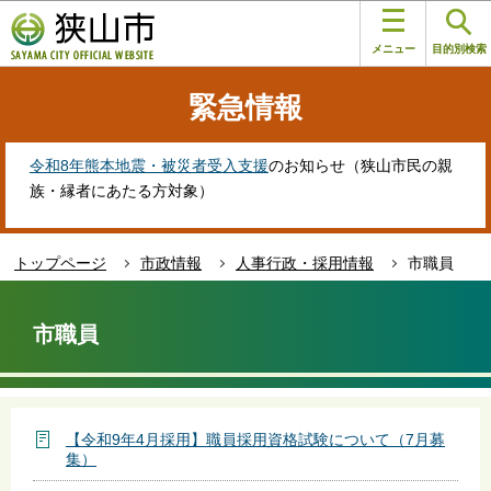
こ
このページの本文へ移動
の
メニュー
目的別検索
ペ
ー
緊急情報
ジ
の
先
令和8年熊本地震・被災者受入支援
のお知らせ（狭山市民の親
頭
族・縁者にあたる方対象）
で
す
トップページ
市政情報
人事行政・採用情報
市職員
本
文
市職員
こ
こ
か
ら
【令和9年4月採用】職員採用資格試験について（7月募
集）