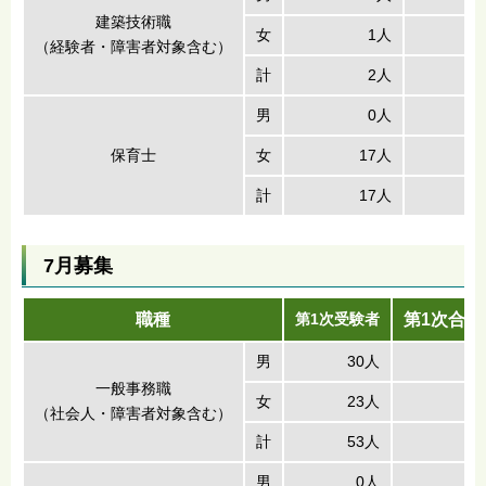
建築技術職
女
1人
（経験者・障害者対象含む）
計
2人
男
0人
保育士
女
17人
計
17人
7月募集
職種
第1次受験者
第1次合格
男
30人
一般事務職
女
23人
（社会人・障害者対象含む）
計
53人
1
男
0人