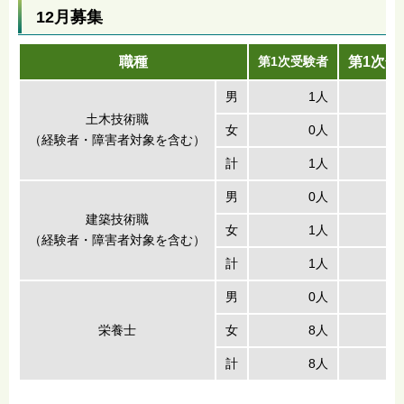
12月募集
職種
第1次受験者
第1次合
男
1人
土木技術職
女
0人
（経験者・障害者対象を含む）
計
1人
男
0人
建築技術職
女
1人
（経験者・障害者対象を含む）
計
1人
男
0人
栄養士
女
8人
計
8人