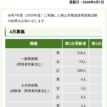
更新日：2026年4月7日
令和7年度（2025年度）に実施した狭山市職員採用資格試験
の結果をお知らせします。
4月募集
職種
第1次受験者
第1次合
男
116人
一般事務職
女
73人
（障害者対象含む）
計
189人
男
4人
土木技術職
女
1人
（経験者・障害者対象含む）
計
5人
男
1人