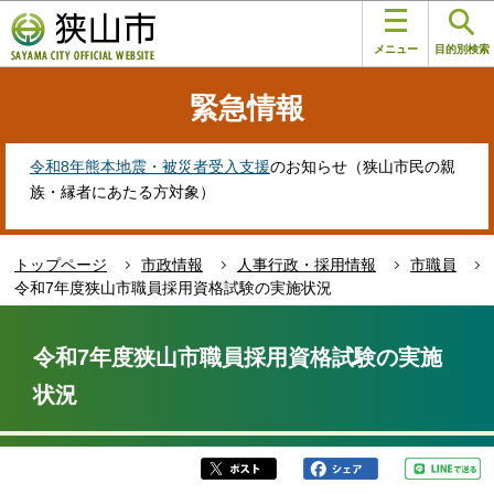
こ
このページの本文へ移動
の
メニュー
目的別検索
ペ
ー
緊急情報
ジ
の
先
令和8年熊本地震・被災者受入支援
のお知らせ（狭山市民の親
頭
族・縁者にあたる方対象）
で
す
トップページ
市政情報
人事行政・採用情報
市職員
令和7年度狭山市職員採用資格試験の実施状況
本
文
令和7年度狭山市職員採用資格試験の実施
こ
状況
こ
か
ら