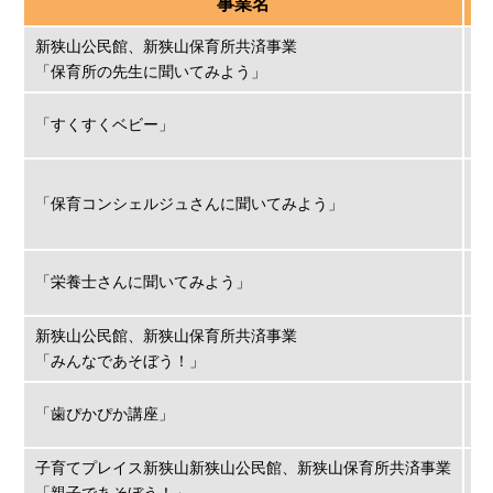
事業名
新狭山公民館、新狭山保育所共済事業
2
「保育所の先生に聞いてみよう」
1
2
「すくすくベビー」
1
2
「保育コンシェルジュさんに聞いてみよう」
2
1
2
「栄養士さんに聞いてみよう」
1
新狭山公民館、新狭山保育所共済事業
2
「みんなであそぼう！」
1
2
「歯ぴかぴか講座」
1
子育てプレイス新狭山新狭山公民館、新狭山保育所共済事業
2