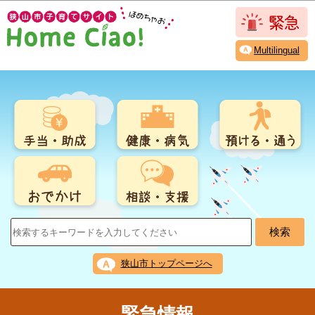
こ
このページの本文へ移動
の
ペ
Multilingual
ー
ジ
の
先
頭
で
す
狭山市トップページへ
緊急情報