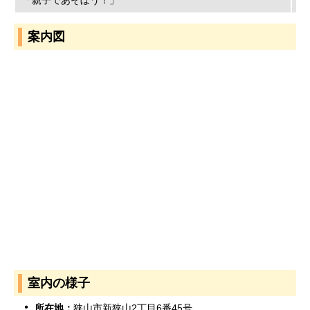
「親子であそぼう！」
1
案内図
室内の様子
所在地：
狭山市新狭山2丁目6番45号