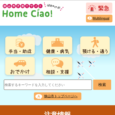
こ
このページの本文へ移動
の
ペ
Multilingual
ー
ジ
の
先
頭
で
す
狭山市トップページへ
注意情報