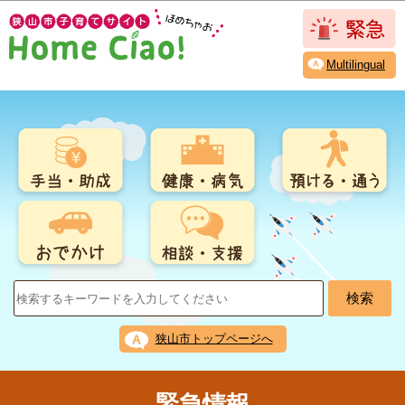
こ
このページの本文へ移動
の
ペ
Multilingual
ー
ジ
の
先
頭
で
す
狭山市トップページへ
緊急情報