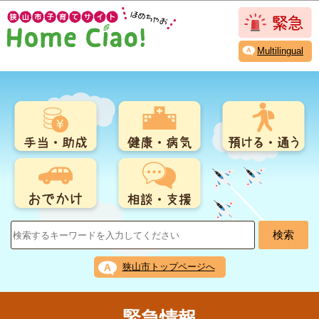
こ
このページの本文へ移動
の
ペ
Multilingual
ー
ジ
の
先
頭
で
す
狭山市トップページへ
緊急情報