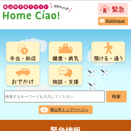
こ
このページの本文へ移動
の
ペ
Multilingual
ー
ジ
の
先
頭
で
す
狭山市トップページへ
緊急情報