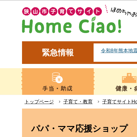
こ
の
ペ
ー
ジ
の
令和8年熊本地
緊急情報
先
頭
で
す
トップページ
子育て・教育
子育てサイトHom
本
文
パパ・ママ応援ショップ
こ