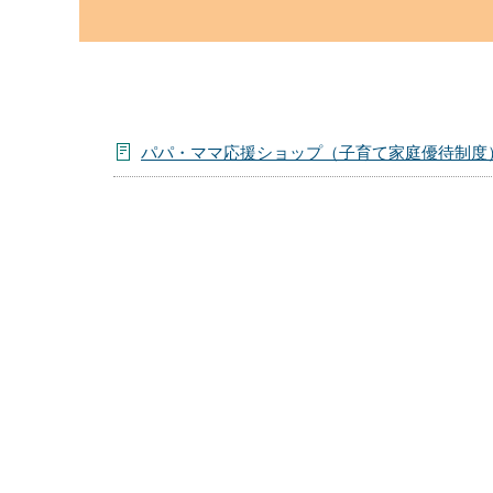
こ
か
ら
パパ・ママ応援ショップ（子育て家庭優待制度