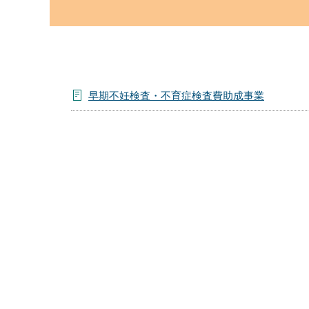
こ
か
ら
早期不妊検査・不育症検査費助成事業