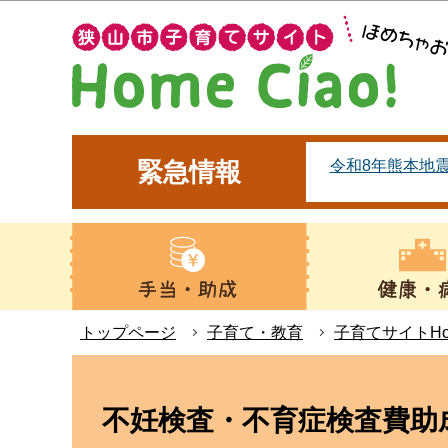
こ
の
ペ
ー
ジ
の
令和8年熊本地
緊急情報
先
頭
で
す
トップページ
子育て・教育
子育てサイトHom
本
文
不妊検査・不育症検査費助
こ