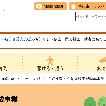
このページの本文へ移動
Multilingual
狭山市トップペ
震・被災者受入支援
のお知らせ（狭山市民の親族・縁者にあた
eCiao
手当・助成
不妊検査・不育症検査費助成事業
成事業