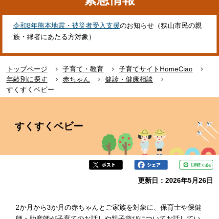
令和8年熊本地震・被災者受入支援
のお知らせ（狭山市民の親
族・縁者にあたる方対象）
トップページ
子育て・教育
子育てサイトHomeCiao
年齢別に探す
赤ちゃん
健診・健康相談
すくすくベビー
本
文
すくすくベビー
こ
こ
か
ら
更新日：2026年5月26日
2か月から3か月の赤ちゃんとご家族を対象に、保育士や保健
師・助産師が子育てのお話しや親子遊びについてお話してい