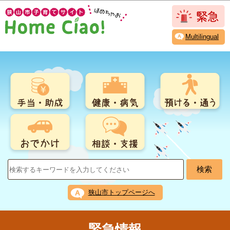
こ
このページの本文へ移動
の
ペ
Multilingual
ー
ジ
の
先
頭
で
す
狭山市トップページへ
緊急情報