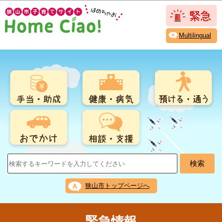
こ
このページの本文へ移動
の
ペ
Multilingual
ー
ジ
の
先
頭
で
す
狭山市トップページへ
緊急情報