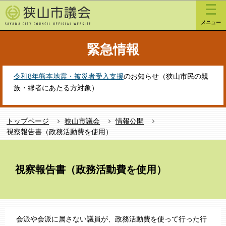
こ
このページの本文へ移動
の
メニュー
ペ
ー
緊急情報
ジ
の
先
令和8年熊本地震・被災者受入支援
のお知らせ（狭山市民の親
頭
族・縁者にあたる方対象）
で
す
トップページ
狭山市議会
情報公開
視察報告書（政務活動費を使用）
本
文
視察報告書（政務活動費を使用）
こ
こ
か
ら
会派や会派に属さない議員が、政務活動費を使って行った行