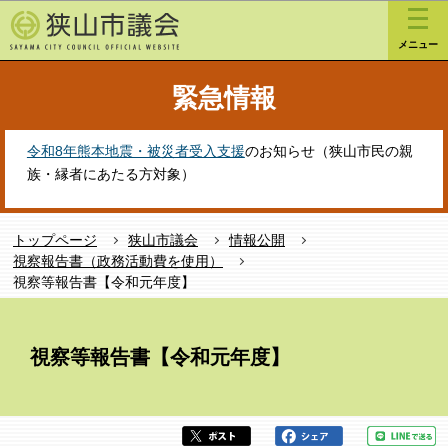
こ
このページの本文へ移動
の
メニュー
ペ
ー
緊急情報
ジ
の
先
令和8年熊本地震・被災者受入支援
のお知らせ（狭山市民の親
頭
族・縁者にあたる方対象）
で
す
トップページ
狭山市議会
情報公開
視察報告書（政務活動費を使用）
視察等報告書【令和元年度】
本
文
視察等報告書【令和元年度】
こ
こ
か
ら