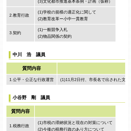
(3)文化都市推進基本条例・計画（仮称）
(1)学校の規模の適正化に関して
2.教育行政
(2)教育改革ー小中一貫教育
(1)一般競争入札
3.契約
(2)物品関係の契約
中川 浩 議員
質問内容
1.公平・公正な行政運営
(1)11月2日付、市長名で出された
小谷野 剛 議員
質問内容
(1)市税の滞納状況と現在の対策について
1.税務行政
(2)今後の税務行政のあり方について