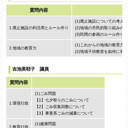
質問内容
(1)廃止施設についての考え方
1.廃止施設の利活用とルール作り
(2)地域の市民的取り組みの
(3)民間の参画のルール作り
(1)これからの地域の教育力
2.地域の教育力
(2)地域子供教室を如何に発
吉池美耶子 議員
質問内容
(1)ごみ問題
【1】七夕祭りのごみについて
1.環境行政
【2】ごみ収集回数について
【3】事業系ごみの減量について
(1)健康問題
2.教育行政