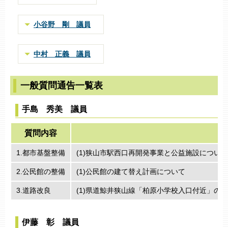
小谷野 剛 議員
中村 正義 議員
一般質問通告一覧表
手島 秀美 議員
質問内容
1.都市基盤整備
(1)狭山市駅西口再開発事業と公益施設について
2.公民館の整備
(1)公民館の建て替え計画について
3.道路改良
(1)県道鯨井狭山線「柏原小学校入口付近」の
伊藤 彰 議員