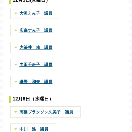
12月5日(火曜日）
大沢えみ子 議員
広森すみ子 議員
内笹井 務 議員
向田千寿子 議員
磯野 和夫 議員
12月6日（水曜日）
高橋ブラクソン久美子 議員
中川 浩 議員