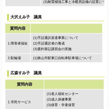
(3)耐震補強工事と冷暖房設備の設置につ
大沢えみ子 議員
質問内容
(1)手話通訳派遣事業について
1.障害者福祉
(2)手話通訳者の養成
(3)要約筆記講習会の実施
2.駐輪場
(1)狭山市駅東口自転車駐車場について
広森すみ子 議員
質問内容
(1)老人福祉センター
(2)成人保健事業
1.市民サービス
(3)保育・学童保育