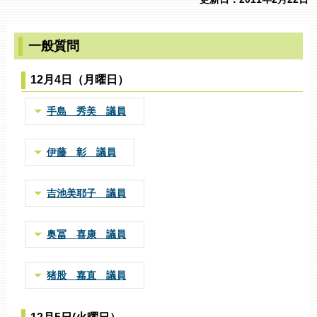
一般質問
12月4日（月曜日）
手島 秀美 議員
伊藤 彰 議員
吉池美耶子 議員
奥冨 喜康 議員
猪股 嘉直 議員