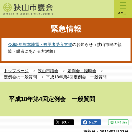
こ
このページの本文へ移動
の
メニュー
ペ
ー
緊急情報
ジ
の
先
令和8年熊本地震・被災者受入支援
のお知らせ（狭山市民の親
頭
族・縁者にあたる方対象）
で
す
トップページ
狭山市議会
定例会・臨時会
定例会の一般質問
平成18年第4回定例会 一般質問
本
文
平成18年第4回定例会 一般質問
こ
こ
か
ら
更新日：2011年2月22日