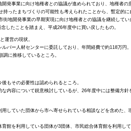
地開発事業に向け地権者との協議が進められており、地権者の
せ持ったまちづくりの可能性も考えられたことから、暫定的に
市街地開発事業の早期実現に向け地権者との協議を継続してい
断念したことを踏まえ、平成26年度中に買い戻したもの。
費と運営の現状。
ルバー人材センターに委託しており、年間経費で約118万円
順調に推移しているところ。
今後もその必要性は認められるところ。
的な内容について鋭意検討しているが、26年度中には整備方針
利用していた団体から市へ寄せられている相談などを含めた、
体育館を利用している団体が3団体、市民総合体育館を利用して