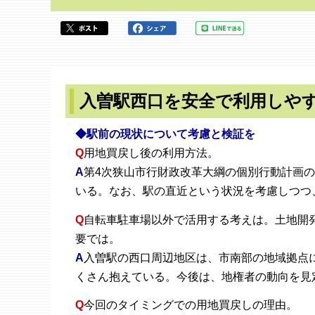
か
ら
入曽駅西口を安全で利用しや
◆駅前の現状について考慮と検証を
Q
用地買戻し後の利用方法。
A
第4次狭山市行財政改革大綱の個別行動計画
いる。なお、駅の直近という状況を考慮しつつ
Q
自転車駐車場以外で活用する考えは。土地開
要では。
A
入曽駅の西口周辺地区は、市南部の地域拠点
くさん抱えている。今後は、地権者の動向を見
Q
今回のタイミングでの用地買戻しの理由。