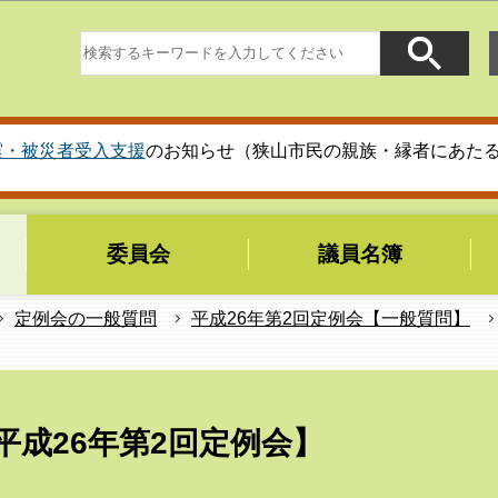
このページの本文へ移動
震・被災者受入支援
のお知らせ（狭山市民の親族・縁者にあた
委員会
議員名簿
定例会の一般質問
平成26年第2回定例会【一般質問】
成26年第2回定例会】