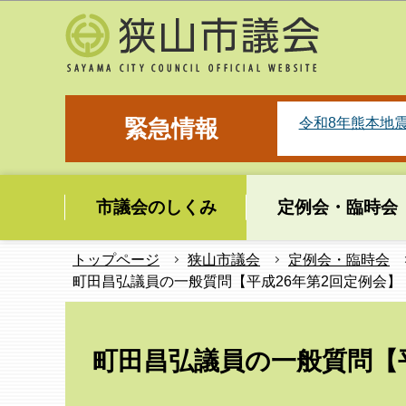
こ
の
ペ
ー
ジ
令和8年熊本地
緊急情報
の
先
頭
市議会のしくみ
定例会・臨時会
で
す
トップページ
狭山市議会
定例会・臨時会
町田昌弘議員の一般質問【平成26年第2回定例会】
本
文
町田昌弘議員の一般質問【平
こ
こ