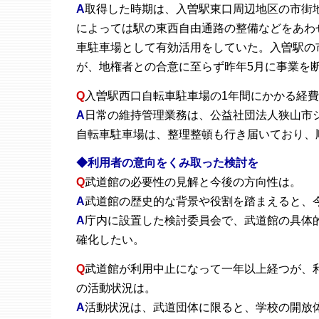
A
取得した時期は、入曽駅東口周辺地区の市街
によっては駅の東西自由通路の整備などをあわ
車駐車場として有効活用をしていた。入曽駅の
が、地権者との合意に至らず昨年5月に事業を
Q
入曽駅西口自転車駐車場の1年間にかかる経
A
日常の維持管理業務は、公益社団法人狭山市シ
自転車駐車場は、整理整頓も行き届いており、
◆利用者の意向をくみ取った検討を
Q
武道館の必要性の見解と今後の方向性は。
A
武道館の歴史的な背景や役割を踏まえると、
A
庁内に設置した検討委員会で、武道館の具体
確化したい。
Q
武道館が利用中止になって一年以上経つが、
の活動状況は。
A
活動状況は、武道団体に限ると、学校の開放