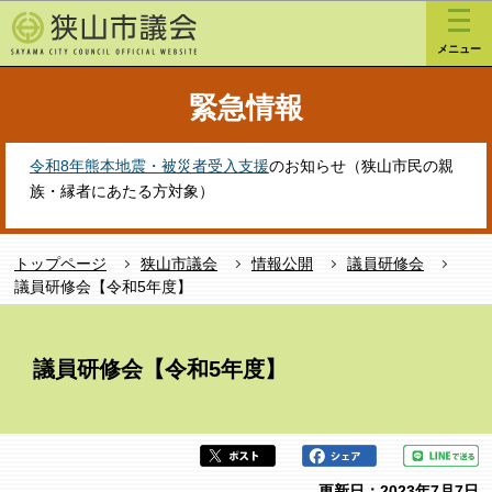
こ
このページの本文へ移動
の
メニュー
ペ
ー
緊急情報
ジ
の
先
令和8年熊本地震・被災者受入支援
のお知らせ（狭山市民の親
頭
族・縁者にあたる方対象）
で
す
トップページ
狭山市議会
情報公開
議員研修会
議員研修会【令和5年度】
本
文
議員研修会【令和5年度】
こ
こ
か
ら
更新日：2023年7月7日