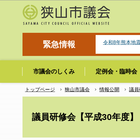
こ
の
ペ
ー
ジ
令和8年熊本地
緊急情報
の
先
頭
市議会のしくみ
定例会・臨時会
で
す
トップページ
狭山市議会
情報公開
議員
本
文
議員研修会【平成30年度】
こ
こ
か