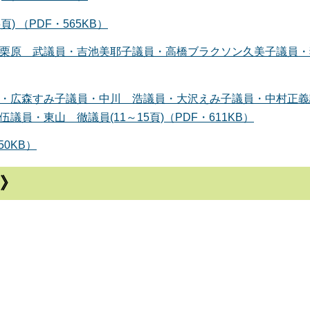
) （PDF・565KB）
栗原 武議員・吉池美耶子議員・高橋ブラクソン久美子議員・
・広森すみ子議員・中川 浩議員・大沢えみ子議員・中村正義
員・東山 徹議員(11～15頁)（PDF・611KB）
50KB）
頁》