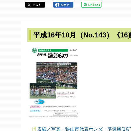
ら
平成16年10月（No.143）《1
表紙／写真・狭山市代表ホンダ 準優勝(1頁) 