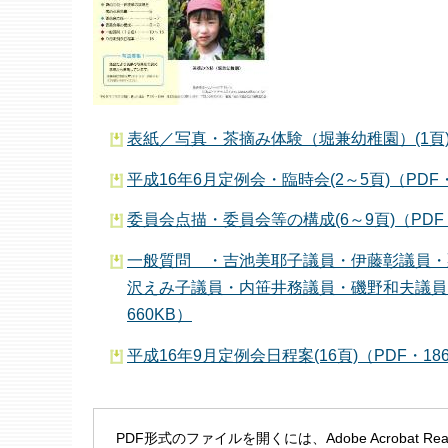
表紙／写真・茶摘み体験（堀兼幼稚園）(1頁)（
平成16年6月定例会・臨時会(2～5頁)（PDF・
委員会点描・委員会等の構成(6～9頁)（PDF・
一般質問 ・吉池美耶子議員・伊藤彰議員・
沢えみ子議員・内笹井務議員・磯野和夫議員・
660KB）
平成16年9月定例会日程案(16頁)（PDF・18
PDF形式のファイルを開くには、Adobe Acrobat R