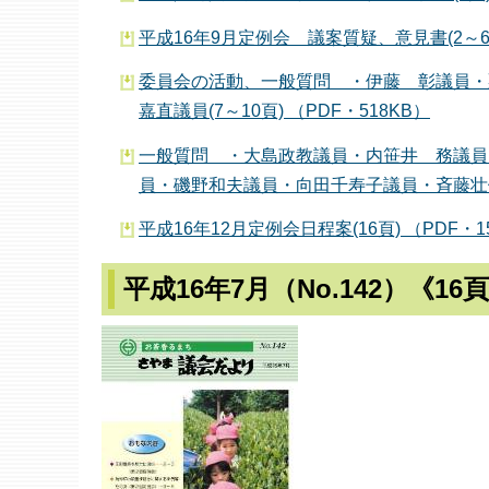
平成16年9月定例会 議案質疑、意見書(2～6頁
委員会の活動、一般質問 ・伊藤 彰議員・
嘉直議員(7～10頁) （PDF・518KB）
一般質問 ・大島政教議員・内笹井 務議員
員・磯野和夫議員・向田千寿子議員・斉藤壮伍議
平成16年12月定例会日程案(16頁) （PDF・1
平成16年7月（No.142）《16