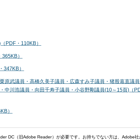
PDF・110KB）
365KB）
347KB）
栗原武議員・高橋久美子議員・広森すみ子議員・猪股嘉直議員
中川浩議員・向田千寿子議員・小谷野剛議員(10～15頁)（P
6KB）
eader DC（旧Adobe Reader）が必要です。お持ちでない方は、Adobe