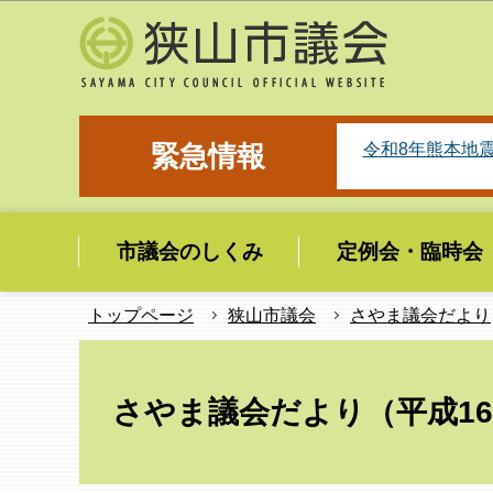
こ
の
ペ
ー
ジ
令和8年熊本地
緊急情報
の
先
頭
市議会のしくみ
定例会・臨時会
で
す
トップページ
狭山市議会
さやま議会だより
本
文
さやま議会だより（平成1
こ
こ
か