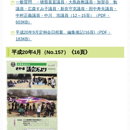
一般質問 ・猪股嘉直議員・大島政教議員・加賀谷 勉
議員・広森すみ子議員・新良守克議員・田中寿夫議員・
中村正義議員・中川 浩議員（12～15頁）（PDF・
603KB）
平成20年9月定例会日程案、編集後記(16頁)（PDF・
183KB）
平成20年4月（No.157）《16頁》