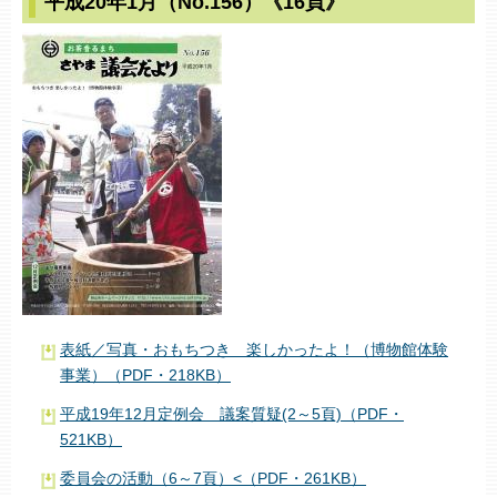
平成20年1月（No.156）《16頁》
表紙／写真・おもちつき 楽しかったよ！（博物館体験
事業）（PDF・218KB）
平成19年12月定例会 議案質疑(2～5頁)（PDF・
521KB）
委員会の活動（6～7頁）<（PDF・261KB）