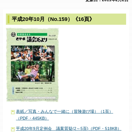
平成20年10月（No.159）《16頁》
表紙／写真・みんなで一緒に（冒険遊び場）（1頁）
（PDF・445KB）
平成20年9月定例会 議案質疑(2～5頁)（PDF・518KB）