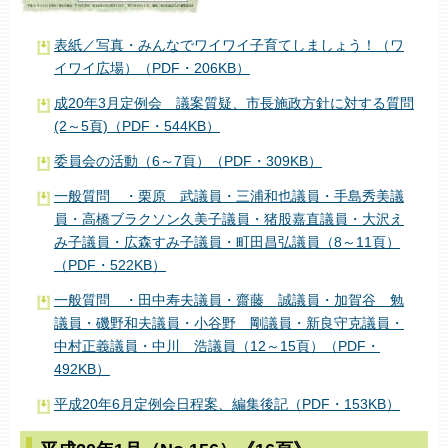
表紙／写真・みんなでワイワイ子育てしましょう！（ワ
イワイ広場）（PDF・206KB）
成20年3月定例会 議案質疑、市長施政方針に対する質問
(2～5頁)（PDF・544KB）
委員会の活動（6～7頁）（PDF・309KB）
一般質問 ・栗原 武議員・三浦和也議員・手島秀美議
員・高橋ブラクソン久美子議員・猪股嘉直議員・大沢え
み子議員・広森すみ子議員・町田昌弘議員（8～11頁）
（PDF・522KB）
一般質問 ・田中寿夫議員・齋藤 誠議員・加賀谷 勉
議員・磯野和夫議員・小谷野 剛議員・新良守克議員・
中村正義議員・中川 浩議員（12～15頁）（PDF・
492KB）
平成20年6月定例会日程案、編集後記（PDF・153KB）