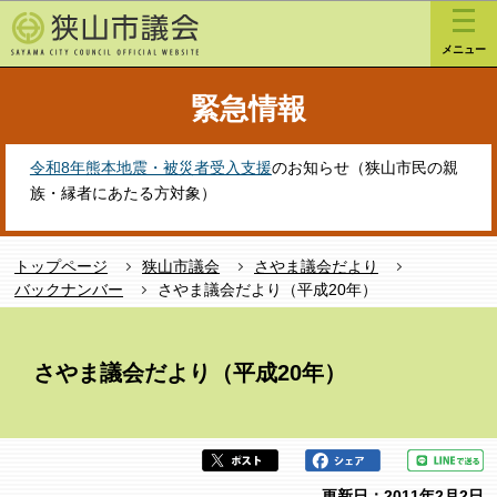
こ
このページの本文へ移動
の
メニュー
ペ
ー
緊急情報
ジ
の
先
令和8年熊本地震・被災者受入支援
のお知らせ（狭山市民の親
頭
族・縁者にあたる方対象）
で
す
トップページ
狭山市議会
さやま議会だより
バックナンバー
さやま議会だより（平成20年）
本
文
さやま議会だより（平成20年）
こ
こ
か
ら
更新日：2011年2月2日