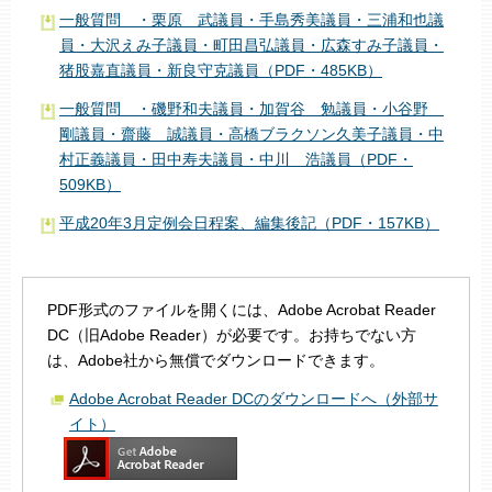
一般質問 ・栗原 武議員・手島秀美議員・三浦和也議
員・大沢えみ子議員・町田昌弘議員・広森すみ子議員・
猪股嘉直議員・新良守克議員（PDF・485KB）
一般質問 ・磯野和夫議員・加賀谷 勉議員・小谷野
剛議員・齋藤 誠議員・高橋ブラクソン久美子議員・中
村正義議員・田中寿夫議員・中川 浩議員（PDF・
509KB）
平成20年3月定例会日程案、編集後記（PDF・157KB）
PDF形式のファイルを開くには、Adobe Acrobat Reader
DC（旧Adobe Reader）が必要です。お持ちでない方
は、Adobe社から無償でダウンロードできます。
Adobe Acrobat Reader DCのダウンロードへ（外部サ
イト）