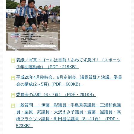
表紙／写真・ゴールは目前！あわてず急げ！（スポーツ
少年団運動会）（PDF・219KB）
平成20年4月臨時会、6月定例会 議案質疑と決議、委員
会の構成(2～5頁)（PDF・609KB）
委員会の活動（6～7頁）（PDF・291KB）
一般質問 ・伊藤 彰議員・手島秀美議員・三浦和也議
員・栗原 武議員・大沢えみ子議員・齋藤 誠議員・高
橋ブラクソン議員・町田昌弘議員（8～11頁）（PDF・
523KB）